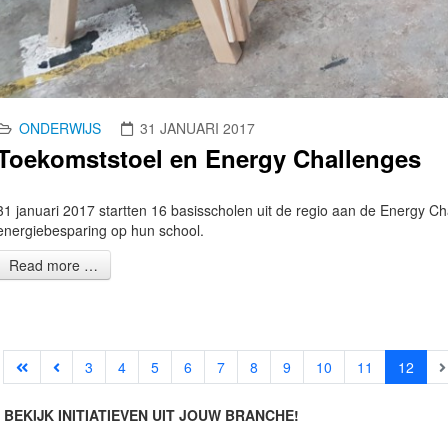
ONDERWIJS
31 JANUARI 2017
Toekomststoel en Energy Challenges
31 januari 2017 startten 16 basisscholen uit de regio aan de Energy Ch
energiebesparing op hun school.
Read more …
3
4
5
6
7
8
9
10
11
12
BEKIJK INITIATIEVEN UIT JOUW BRANCHE!